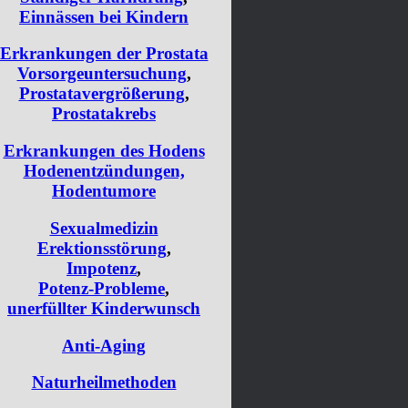
Einnässen bei Kindern
Erkrankungen der Prostata
Vorsorgeuntersuchung
,
Prostatavergrößerung
,
Prostatakrebs
Erkrankungen des Hodens
Hodenentzündungen,
Hodentumore
Sexualmedizin
Erektionsstörung
,
Impotenz
,
Potenz-Probleme
,
unerfüllter Kinderwunsch
Anti-Aging
Naturheilmethoden