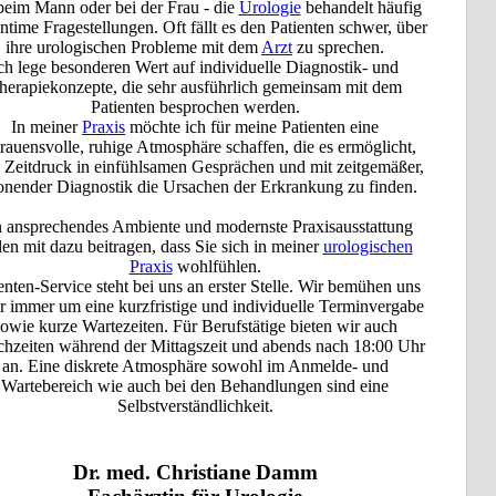
eim Mann oder bei der Frau - die
Urologie
behandelt häufig
intime Fragestellungen. Oft fällt es den Patienten schwer, über
ihre urologischen Probleme mit dem
Arzt
zu sprechen.
ch lege besonderen Wert auf individuelle Diagnostik- und
herapiekonzepte, die sehr ausführlich gemeinsam mit dem
Patienten besprochen werden.
In meiner
Praxis
möchte ich für meine Patienten eine
trauensvolle, ruhige Atmosphäre schaffen, die es ermöglicht,
 Zeitdruck in einfühlsamen Gesprächen und mit zeitgemäßer,
onender Diagnostik die Ursachen der Erkrankung zu finden.
 ansprechendes Ambiente und modernste Praxisausstattung
len mit dazu beitragen, dass Sie sich in meiner
urologischen
Praxis
wohlfühlen.
enten-Service steht bei uns an erster Stelle. Wir bemühen uns
r immer um eine kurzfristige und individuelle Terminvergabe
owie kurze Wartezeiten. Für Berufstätige bieten wir auch
chzeiten während der Mittagszeit und abends nach 18:00 Uhr
an. Eine diskrete Atmosphäre sowohl im Anmelde- und
Wartebereich wie auch bei den Behandlungen sind eine
Selbstverständlichkeit.
Dr. med. Christiane Damm