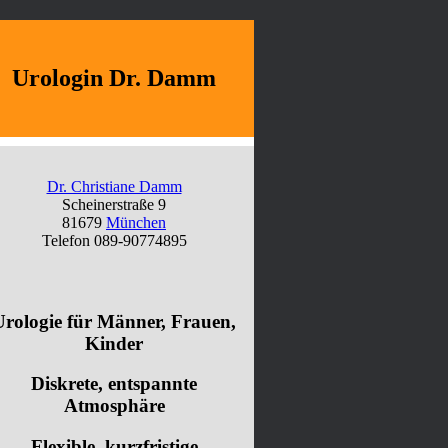
Urologin Dr. Damm
Dr. Christiane Damm
Scheinerstraße 9
81679
München
Telefon 089-90774895
Urologie für Männer, Frauen,
Kinder
Diskrete, entspannte
Atmosphäre
Flexible, kurzfristige