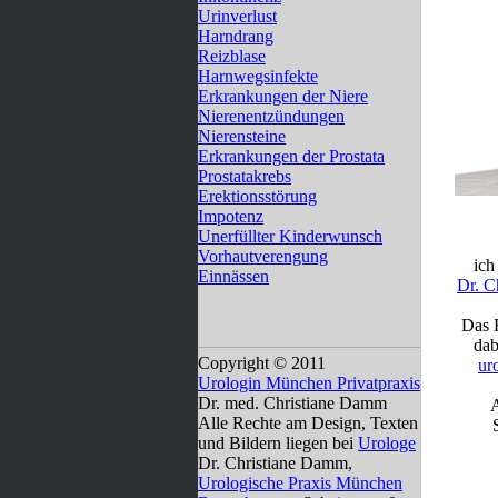
Urinverlust
Harndrang
Reizblase
Harnwegsinfekte
Erkrankungen der Niere
Nierenentzündungen
Nierensteine
Erkrankungen der Prostata
Prostatakrebs
Erektionsstörung
Impotenz
Unerfüllter Kinderwunsch
Vorhautverengung
ich
Einnässen
Dr. C
Das 
dab
Copyright © 2011
ur
Urologin München Privatpraxis
Dr. med. Christiane Damm
Alle Rechte am Design, Texten
und Bildern liegen bei
Urologe
Dr. Christiane Damm,
Urologische Praxis München