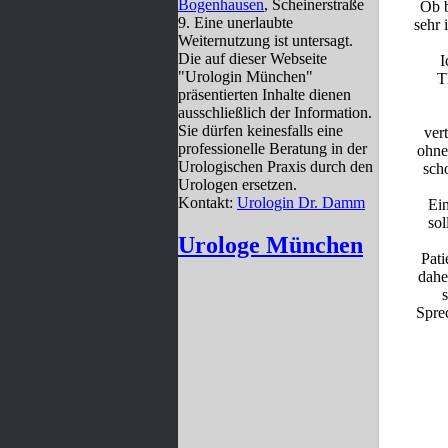
Bogenhausen
, Scheinerstraße
Ob b
9. Eine unerlaubte
sehr 
Weiternutzung ist untersagt.
Die auf dieser Webseite
I
"Urologin München"
T
präsentierten Inhalte dienen
ausschließlich der Information.
Sie dürfen keinesfalls eine
ver
professionelle Beratung in der
ohne
Urologischen Praxis durch den
sch
Urologen ersetzen.
Kontakt:
Urologin Dr. Damm
Ein
sol
Urologe München
Pati
dahe
s
Spre