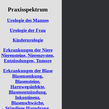
Praxisspektrum
Urologie des Mannes
Urologie der Frau
Kinderurologie
Erkrankungen der Niere
Nierensteine, Nierenzysten,
Entzündungen, Tumore
Erkrankungen der Blase
Blasensenkung
,
Blasensteine
,
Harnwegsinfekte,
Blasenentzündung
,
Inkontinenz
,
Blasenschwäche
,
Ständiger Harndrang
,