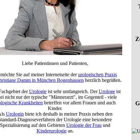
Z
Liebe Patientinnen und Patienten,
 möchte Sie auf meiner Internetseite der
urologischen Praxis
hristiane Damm in München Bogenhausen
herzlich begrüßen.
Fachgebiet der
Urologie
ist sehr umfangreich. Der
Urologe
ist
ei nicht nur der typische "Männerarzt", im Gegenteil - viele
ologische Krankheiten
betreffen vor allem Frauen und auch
G
Kinder.
Als
Urologin
biete ich deshalb in meiner Praxis neben den
Standard-Diagnoseverfahren der Urologie eine besondere
Spezialisierung auf den Gebieten
Urologie der Frau
und
Kinderurologie
an.