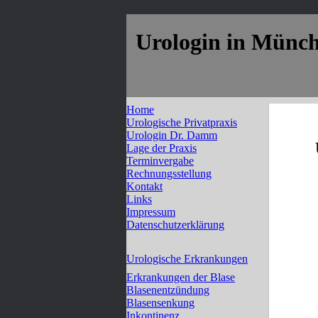
Urologin in Münch
Home
Urologische Privatpraxis
Urologin Dr. Damm
Lage der Praxis
Terminvergabe
Rechnungsstellung
Kontakt
Links
Impressum
Datenschutzerklärung
Urologische Erkrankungen
Erkrankungen der Blase
Blasenentzündung
Blasensenkung
Inkontinenz